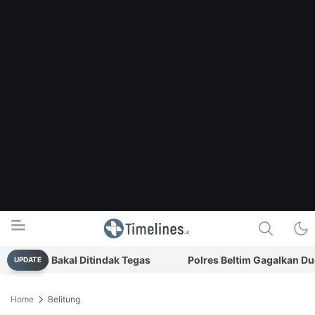
arkis Bakal Ditindak Tegas
Polres Beltim Gagalkan Dugaan
UPDATE
Timelines.id
Media Literasi, Sejarah & Budaya
Home
Belitung