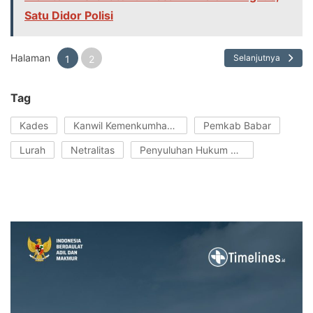
Satu Didor Polisi
Halaman
Selanjutnya
1
2
Tag
Kades
Kanwil Kemenkumham Babel
Pemkab Babar
Lurah
Netralitas
Penyuluhan Hukum Serentak