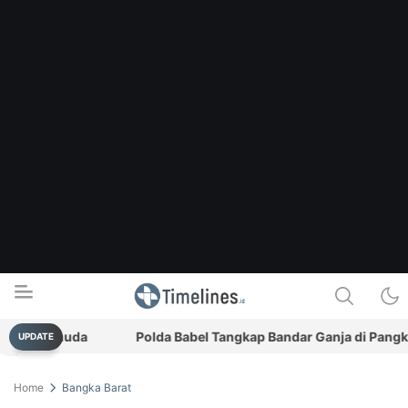
si Pemuda
Polda Babel Tangkap Bandar Ganja di Pangkalpina
UPDATE
Timelines.id
Media Literasi, Sejarah & Budaya
Home
Bangka Barat