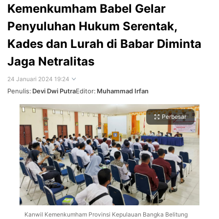
Kemenkumham Babel Gelar
Penyuluhan Hukum Serentak,
Kades dan Lurah di Babar Diminta
Jaga Netralitas
24 Januari 2024 19:24
Penulis:
Devi Dwi Putra
Editor:
Muhammad Irfan
Perbesar
Kanwil Kemenkumham Provinsi Kepulauan Bangka Belitung