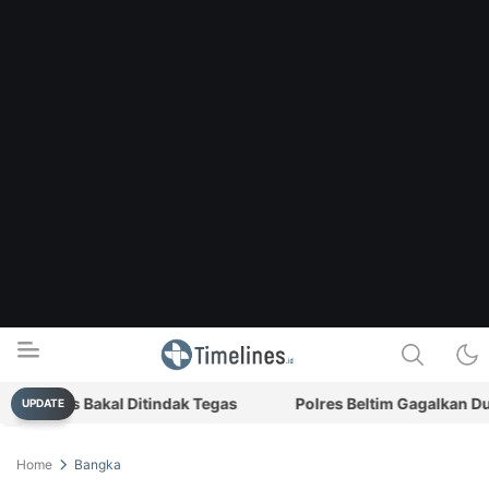
narkis Bakal Ditindak Tegas
Polres Beltim Gagalkan Dugaa
UPDATE
Timelines.id
Media Literasi, Sejarah & Budaya
Home
Bangka