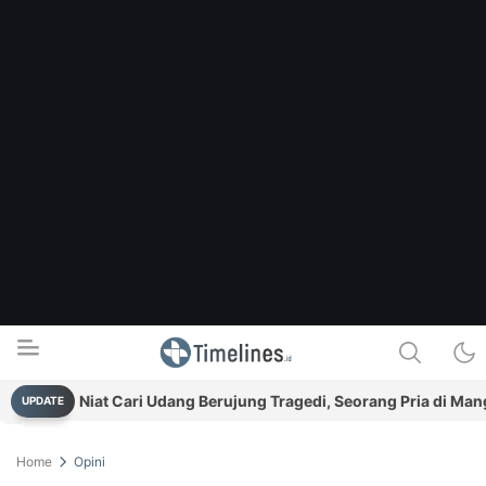
Niat Cari Udang Berujung Tragedi, Seorang Pria di Manggar 
UPDATE
Timelines.id
Media Literasi, Sejarah & Budaya
Home
Opini