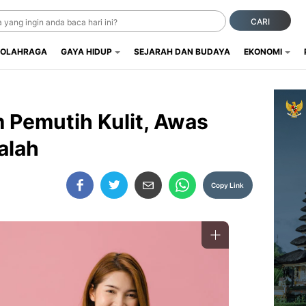
CARI
OLAHRAGA
GAYA HIDUP
SEJARAH DAN BUDAYA
EKONOMI
m Pemutih Kulit, Awas
alah
Copy Link