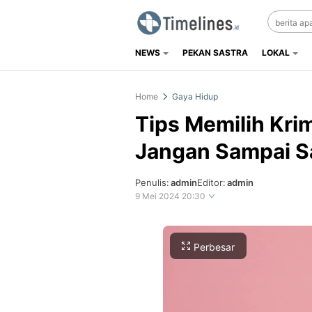
NEWS
PEKAN SASTRA
LOKAL
Timelines.id
Media Literasi, Sejarah & Budaya
Home
Gaya Hidup
Tips Memilih Kri
Jangan Sampai S
Penulis:
admin
Editor:
admin
9 Mei 2024 20:30
Perbesar