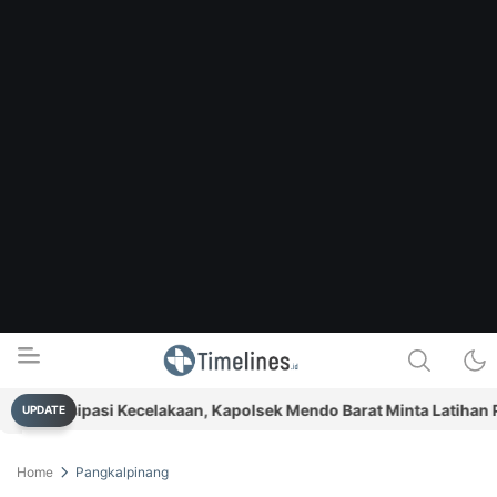
Antisipasi Kecelakaan, Kapolsek Mendo Barat Minta Latihan Pawa
UPDATE
Timelines.id
Media Literasi, Sejarah & Budaya
Home
Pangkalpinang