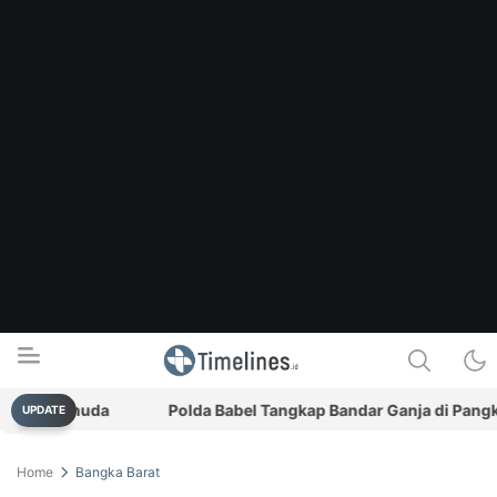
si Pemuda
Polda Babel Tangkap Bandar Ganja di Pangkalpina
UPDATE
Timelines.id
Media Literasi, Sejarah & Budaya
Home
Bangka Barat