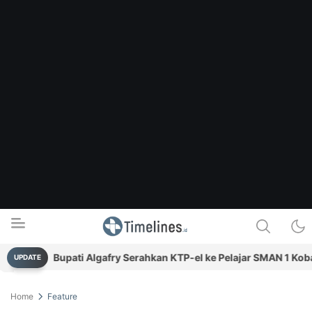
Bupati Algafry Serahkan KTP-el ke Pelajar SMAN 1 Koba Me
UPDATE
Timelines.id
Media Literasi, Sejarah & Budaya
Home
Feature