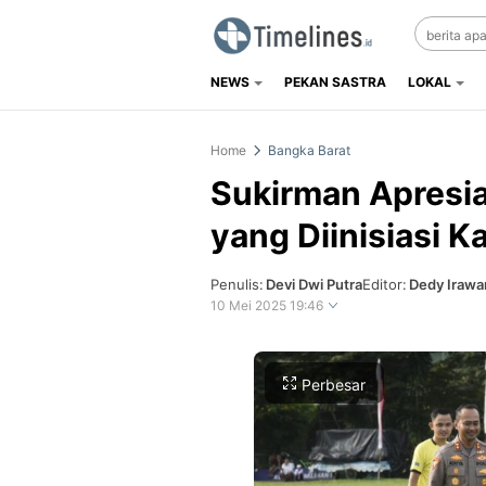
NEWS
PEKAN SASTRA
LOKAL
Timelines.id
Media Literasi, Sejarah & Budaya
Home
Bangka Barat
Sukirman Apresi
yang Diinisiasi K
Penulis:
Devi Dwi Putra
Editor:
Dedy Irawa
10 Mei 2025 19:46
Perbesar