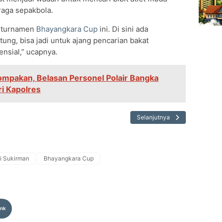
raga sepakbola.
i turnamen
Bhayangkara Cup
ini. Di sini ada
ung, bisa jadi untuk ajang pencarian bakat
nsial,” ucapnya.
mpakan, Belasan Personel Polair Bangka
i Kapolres
Selanjutnya
i Sukirman
Bhayangkara Cup
ink