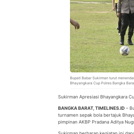
Bupati Babar Sukirman turut menenda
Bhayangkara Cup Polres Bangka Barat
Sukirman Apresiasi Bhayangkara Cup
BANGKA BARAT, TIMELINES.ID
– B
turnamen sepak bola bertajuk Bhay
pimpinan AKBP Pradana Aditya Nug
Sukirman berharap kegiatan ini dap