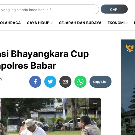
CARI
OLAHRAGA
GAYA HIDUP
SEJARAH DAN BUDAYA
EKONOMI
asi Bhayangkara Cup
apolres Babar
n
Copy Link