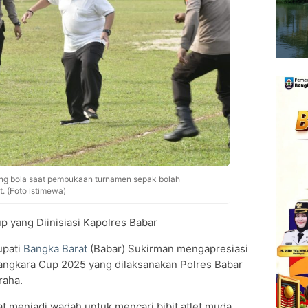
ng bola saat pembukaan turnamen sepak bolah
. (Foto istimewa)
 yang Diinisiasi Kapolres Babar
upati
Bangka Barat
(Babar) Sukirman mengapresiasi
angkara Cup 2025 yang dilaksanakan Polres Babar
raha.
at menjadi wadah untuk mencari bibit atlet muda