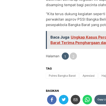
disamping tempat bagi pecinta olah
“Kita terus dukung kegiatan sepert
perwakilan asprov PSSI Bangka Belit
pesepakbola Bangka Barat yang pote
Baca Juga
Ungkap Kasus Pero
Barat Terima Penghargaan dar
Halaman
1
2
TAG
Polres Bangka Barat
Apresiasi
Haj
BAGIKAN
Copy L