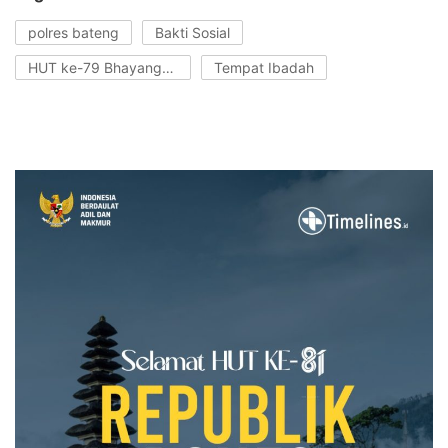
polres bateng
Bakti Sosial
HUT ke-79 Bhayangkara
Tempat Ibadah