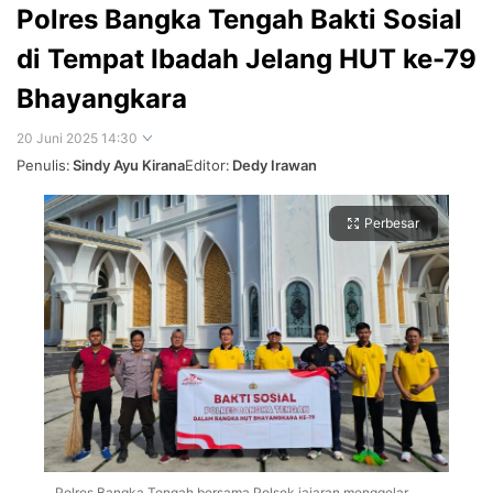
Polres Bangka Tengah Bakti Sosial
di Tempat Ibadah Jelang HUT ke-79
Bhayangkara
20 Juni 2025 14:30
Penulis:
Sindy Ayu Kirana
Editor:
Dedy Irawan
Perbesar
Polres Bangka Tengah bersama Polsek jajaran menggelar