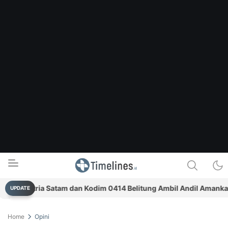
/Ksatria Satam dan Kodim 0414 Belitung Ambil Andil Amankan Aks
UPDATE
Timelines.id
Media Literasi, Sejarah & Budaya
Home
Opini