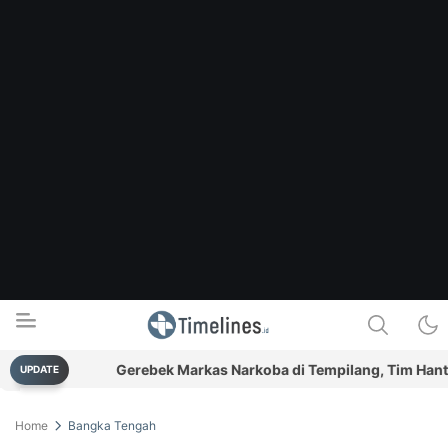
vitas
Gerebek Markas Narkoba di Tempilang, Tim Hantu Sit
UPDATE
Timelines.id
Media Literasi, Sejarah & Budaya
Home
Bangka Tengah