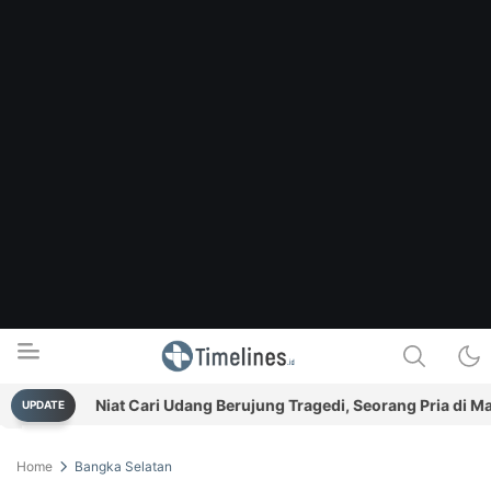
n
Niat Cari Udang Berujung Tragedi, Seorang Pria di Mang
UPDATE
Timelines.id
Media Literasi, Sejarah & Budaya
Home
Bangka Selatan