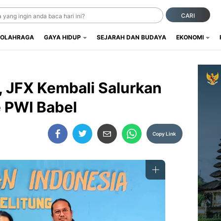
CARI
OLAHRAGA
GAYA HIDUP
SEJARAH DAN BUDAYA
EKONOMI
, JFX Kembali Salurkan
 PWI Babel
Copy Link