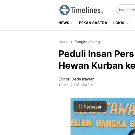
NEWS
PEKAN SASTRA
LOKAL
Timelines.id
Media Literasi, Sejarah & Budaya
Home
Pangkalpinang
Peduli Insan Pers
Hewan Kurban ke
Editor:
Dedy Irawan
18 Mei 2026 18:49
Perbesar