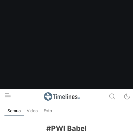
Semua
Video
Foto
Timelines.id
Media Literasi, Sejarah & Budaya
#PWI Babel