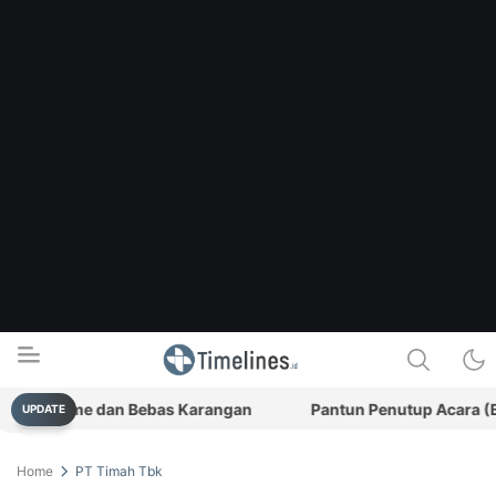
eal-Time dan Bebas Karangan
Pantun Penutup Acara (Bagian
UPDATE
Timelines.id
Media Literasi, Sejarah & Budaya
Home
PT Timah Tbk