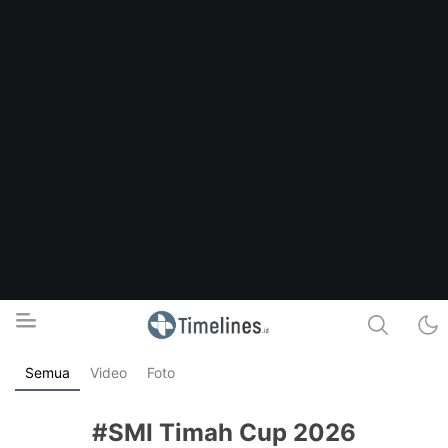
Semua
Video
Foto
Timelines.id
Media Literasi, Sejarah & Budaya
#SMI Timah Cup 2026