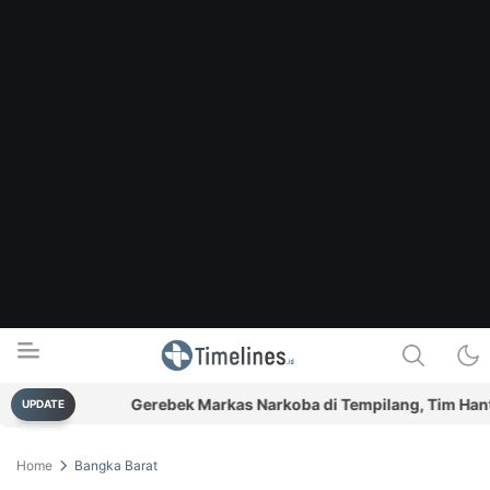
vitas
Gerebek Markas Narkoba di Tempilang, Tim Hantu Si
UPDATE
Timelines.id
Media Literasi, Sejarah & Budaya
Home
Bangka Barat