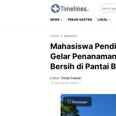
NEWS
PEKAN SASTRA
LOKAL
Timelines.id
Media Literasi, Sejarah & Budaya
Home
Nasional
Mahasiswa Pendi
Gelar Penanaman
Bersih di Pantai 
Editor:
Dedy Irawan
22 Mei 2026 09:30
Perbesar