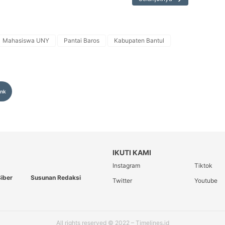
Mahasiswa UNY
Pantai Baros
Kabupaten Bantul
ink
IKUTI KAMI
Instagram
Tiktok
iber
Susunan Redaksi
Twitter
Youtube
All rights reserved © 2022 – Timelines.id