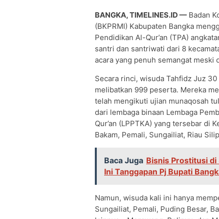
BANGKA, TIMELINES.ID —
Badan Ko
(BKPRMI) Kabupaten Bangka menggel
Pendidikan Al-Qur’an (TPA) angkata
santri dan santriwati dari 8 kecamat
acara yang penuh semangat meski d
Secara rinci, wisuda Tahfidz Juz 30
melibatkan 999 peserta. Mereka me
telah mengikuti ujian munaqosah tul
dari lembaga binaan Lembaga Pem
Qur’an (LPPTKA) yang tersebar di 
Bakam, Pemali, Sungailiat, Riau Silip
Baca Juga
Bisnis Prostitusi 
Ini Tanggapan Pj Bupati Bangk
Namun, wisuda kali ini hanya memp
Sungailiat, Pemali, Puding Besar, B