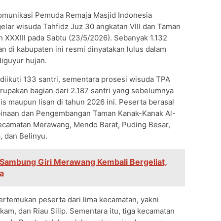
munikasi Pemuda Remaja Masjid Indonesia
ar wisuda Tahfidz Juz 30 angkatan VIII dan Taman
n XXXIII pada Sabtu (23/5/2026). Sebanyak 1.132
an di kabupaten ini resmi dinyatakan lulus dalam
iguyur hujan.
 diikuti 133 santri, sementara prosesi wisuda TPA
rupakan bagian dari 2.187 santri yang sebelumnya
is maupun lisan di tahun 2026 ini. Peserta berasal
binaan dan Pengembangan Taman Kanak-Kanak Al-
Kecamatan Merawang, Mendo Barat, Puding Besar,
, dan Belinyu.
di Sambung Giri Merawang Kembali Bergeliat,
a
ertemukan peserta dari lima kecamatan, yakni
akam, dan Riau Silip. Sementara itu, tiga kecamatan