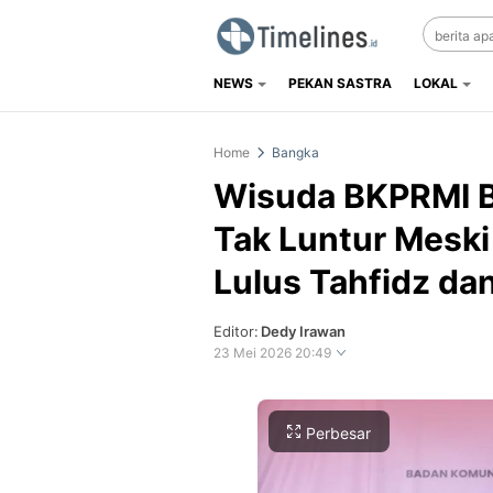
NEWS
PEKAN SASTRA
LOKAL
Timelines.id
Media Literasi, Sejarah & Budaya
Home
Bangka
Wisuda BKPRMI B
Tak Luntur Meski
Lulus Tahfidz da
Editor:
Dedy Irawan
23 Mei 2026 20:49
Perbesar