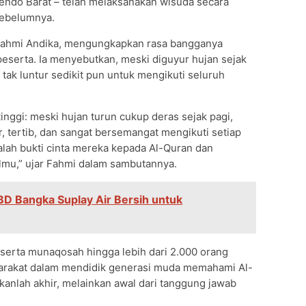
endo Barat – telah melaksanakan wisuda secara
sebelumnya.
Fahmi Andika, mengungkapkan rasa bangganya
peserta. Ia menyebutkan, meski diguyur hujan sejak
 tak luntur sedikit pun untuk mengikuti seluruh
tinggi: meski hujan turun cukup deras sejak pagi,
ir, tertib, dan sangat bersemangat mengikuti setiap
dalah bukti cinta mereka kepada Al-Quran dan
lmu,” ujar Fahmi dalam sambutannya.
BD Bangka Suplay Air Bersih untuk
serta munaqosah hingga lebih dari 2.000 orang
yarakat dalam mendidik generasi muda memahami Al-
ukanlah akhir, melainkan awal dari tanggung jawab