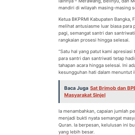
lainnya – Merawang, Belinyu, dan M
mandiri di wilayah masing-masing 
Ketua BKPRMI Kabupaten Bangka, 
melihat antusiasme luar biasa para 
pagi, semangat santri dan santriwati
rangkaian prosesi hingga selesai.
“Satu hal yang patut kami apresiasi 
para santri dan santriwati tetap had
tahapan acara hingga selesai. Ini a
kesungguhan hati dalam menuntut i
Baca Juga
Sat Brimob dan BP
Masyarakat Sinjel
Ia menambahkan, capaian jumlah pe
menjadi bukti nyata semangat mas
Quran. Ia berpesan, kelulusan ini b
yang lebih besar.