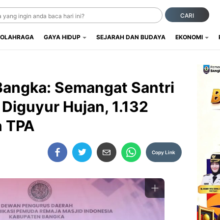
CARI
OLAHRAGA
GAYA HIDUP
SEJARAH DAN BUDAYA
EKONOMI
angka: Semangat Santri
 Diguyur Hujan, 1.132
n TPA
Copy Link