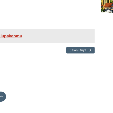
lupakanmu
Selanjutnya
ink