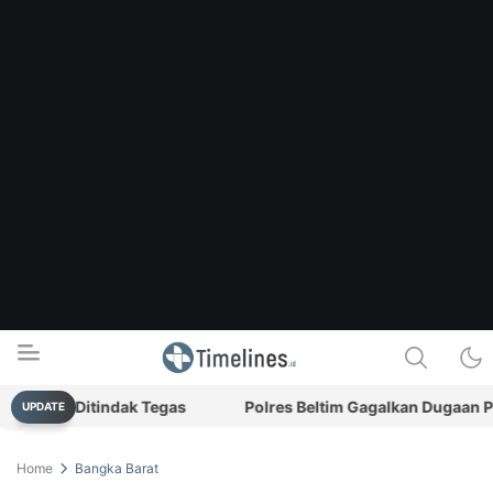
akal Ditindak Tegas
Polres Beltim Gagalkan Dugaan Penja
UPDATE
Timelines.id
Media Literasi, Sejarah & Budaya
Home
Bangka Barat