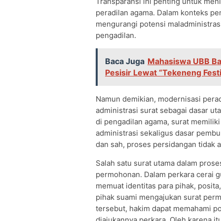
Transparansi ini penting untuk me
peradilan agama. Dalam konteks pe
mengurangi potensi maladministras
pengadilan.
Baca Juga
Mahasiswa UBB Ba
Pesisir Lewat “Tekeneng Festi
Namun demikian, modernisasi peradi
administrasi surat sebagai dasar u
di pengadilan agama, surat memilik
administrasi sekaligus dasar pemb
dan sah, proses persidangan tidak a
Salah satu surat utama dalam proses
permohonan. Dalam perkara cerai gu
memuat identitas para pihak, posita
pihak suami mengajukan surat perm
tersebut, hakim dapat memahami po
diajukannya perkara. Oleh karena i