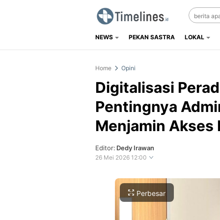
NEWS
PEKAN SASTRA
LOKAL
Timelines.id
Media Literasi, Sejarah & Budaya
Home
Opini
Digitalisasi Pera
Pentingnya Admin
Menjamin Akses 
Editor:
Dedy Irawan
26 Mei 2026 12:00
Perbesar