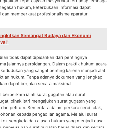
ningkatkan kepercayaan masyarakat terhadap lembaga
negakan hukum, keterbukaan informasi dapat
i dan memperkuat profesionalisme aparatur
ngkitkan Semangat Budaya dan Ekonomi
val”
lan tidak dapat dipisahkan dari pentingnya
tama jalannya persidangan. Dalam praktik hukum acara
i kedudukan yang sangat penting karena menjadi alat
uktian hukum. Tanpa adanya dokumen yang lengkap
kan dapat berjalan secara maksimal.
 berperkara ialah surat gugatan atau surat
gat, pihak istri mengajukan surat gugatan yang
, dan petitum. Sementara dalam perkara cerai talak,
ohonan kepada pengadilan agama. Melalui surat
kok sengketa dan alasan hukum yang menjadi dasar
tu, penyusunan surat gugatan harus dilakukan secara