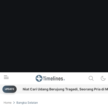
n
Niat Cari Udang Berujung Tragedi, Seorang Pria di Mangg
UPDATE
Timelines.id
Media Literasi, Sejarah & Budaya
Home
Bangka Selatan