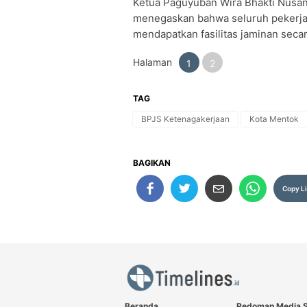
Ketua Paguyuban Wira Bhakti Nusan
menegaskan bahwa seluruh pekerja i
mendapatkan fasilitas jaminan sec
Halaman
1
2
TAG
BPJS Ketenagakerjaan
Kota Mentok
BAGIKAN
Copy L
Beranda
Pedoman Media S