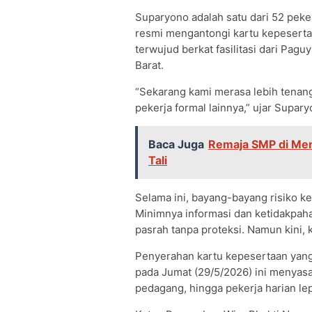
Suparyono adalah satu dari 52 peke
resmi mengantongi kartu kepesertaa
terwujud berkat fasilitasi dari Pa
Barat.
“Sekarang kami merasa lebih tenang
pekerja formal lainnya,” ujar Supar
Baca Juga
Remaja SMP di Men
Tali
Selama ini, bayang-bayang risiko k
Minimnya informasi dan ketidakpaha
pasrah tanpa proteksi. Namun kini, k
Penyerahan kartu kepesertaan yang
pada Jumat (29/5/2026) ini menyasar
pedagang, hingga pekerja harian le