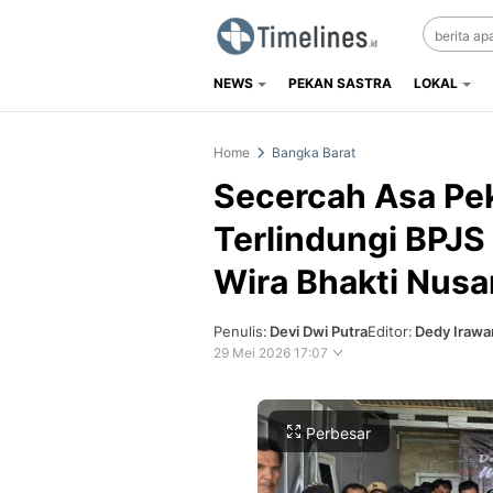
NEWS
PEKAN SASTRA
LOKAL
Timelines.id
Media Literasi, Sejarah & Budaya
Home
Bangka Barat
Secercah Asa Pek
Terlindungi BPJS
Wira Bhakti Nusa
Penulis:
Devi Dwi Putra
Editor:
Dedy Irawa
29 Mei 2026 17:07
Perbesar