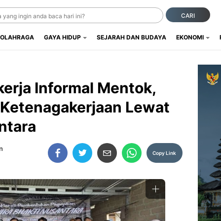
CARI
OLAHRAGA
GAYA HIDUP
SEJARAH DAN BUDAYA
EKONOMI
erja Informal Mentok,
 Ketenagakerjaan Lewat
ntara
n
Copy Link