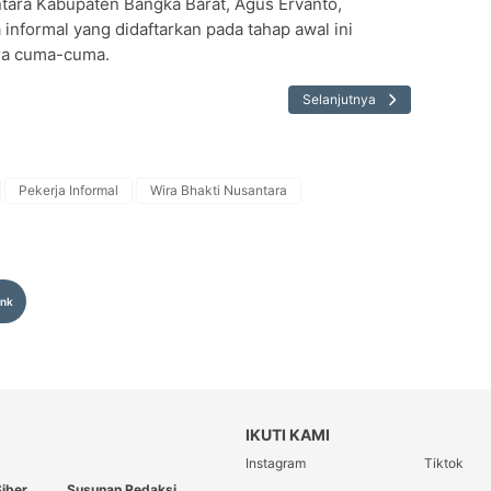
tara Kabupaten Bangka Barat, Agus Ervanto,
nformal yang didaftarkan pada tahap awal ini
ara cuma-cuma.
Selanjutnya
Pekerja Informal
Wira Bhakti Nusantara
ink
IKUTI KAMI
Instagram
Tiktok
iber
Susunan Redaksi