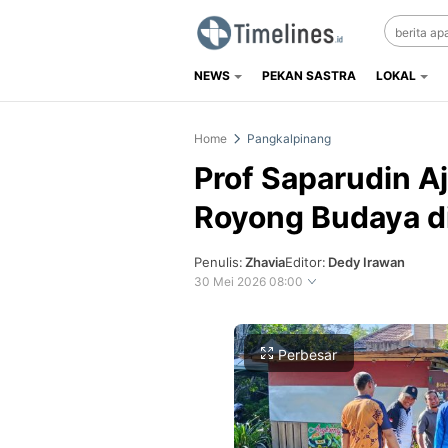
NEWS
PEKAN SASTRA
LOKAL
Timelines.id
Media Literasi, Sejarah & Budaya
Home
Pangkalpinang
Prof Saparudin A
Royong Budaya d
Penulis:
Zhavia
Editor:
Dedy Irawan
30 Mei 2026 08:00
Perbesar