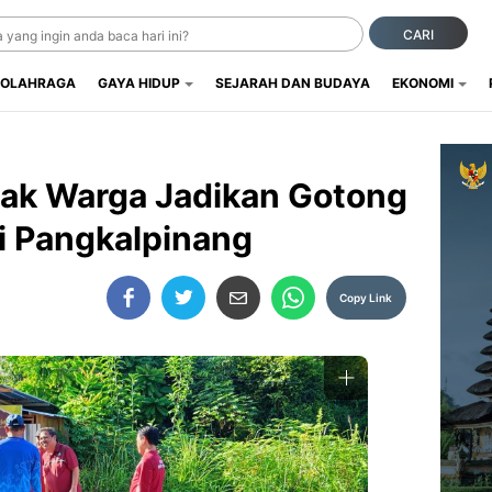
CARI
OLAHRAGA
GAYA HIDUP
SEJARAH DAN BUDAYA
EKONOMI
jak Warga Jadikan Gotong
i Pangkalpinang
Copy Link