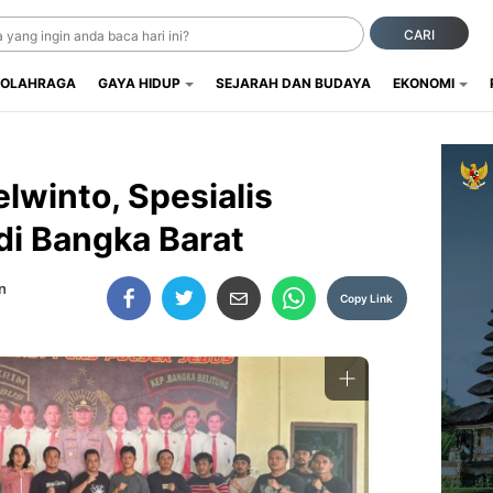
CARI
OLAHRAGA
GAYA HIDUP
SEJARAH DAN BUDAYA
EKONOMI
elwinto, Spesialis
i Bangka Barat
n
Copy Link