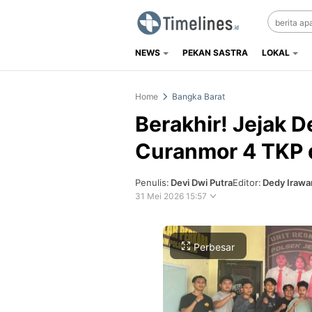
NEWS
PEKAN SASTRA
LOKAL
Timelines.id
Media Literasi, Sejarah & Budaya
Home
Bangka Barat
Berakhir! Jejak D
Curanmor 4 TKP d
Penulis:
Devi Dwi Putra
Editor:
Dedy Irawa
31 Mei 2026 15:57
Perbesar