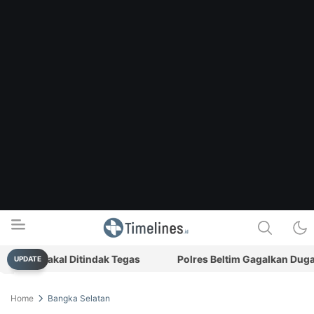
kis Bakal Ditindak Tegas
Polres Beltim Gagalkan Dugaan P
UPDATE
Timelines.id
Media Literasi, Sejarah & Budaya
Home
Bangka Selatan