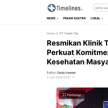
NEWS
PEKAN SASTRA
LOKAL
Timelines.id
Media Literasi, Sejarah & Budaya
Home
PT Timah Tbk
Resmikan Klinik 
Perkuat Komitmen
Kesehatan Masya
Editor:
Dedy Irawan
2 Juni 2026 09:57
Perbesar