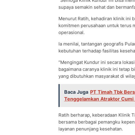
“Semoga Klinik Kundur ini bisa me
supaya semakin sehat dan bermanfa
Menurut Ratih, kehadiran klinik ini 
komitmen perusahaan untuk terus me
operasional.
Ia menilai, tantangan geografis Pu
kebutuhan terhadap fasilitas keseh
“Mengingat Kundur ini secara lokas
bagaimana caranya klinik ini tetap 
yang dibutuhkan masyarakat di wilay
Baca Juga
PT Timah Tbk Bers
Tenggelamkan Atraktor Cumi 
Ratih berharap, keberadaan Klinik 
bersama berbagai pemangku kepen
layanan penunjang kesehatan.