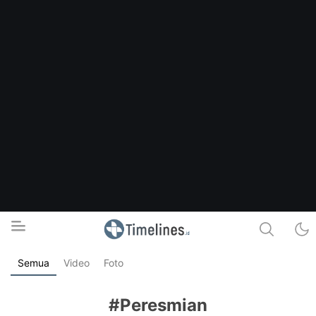
Semua
Video
Foto
Timelines.id
Media Literasi, Sejarah & Budaya
#Peresmian