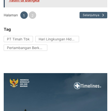
Halaman
Selanjutnya
1
2
Tag
PT Timah Tbk
Hari Lingkungan Hidup seDunia
Pertambangan Berkelanjutan