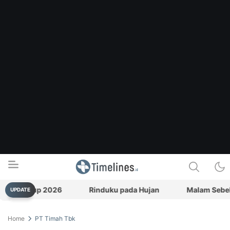
an Cup 2026
Rinduku pada Hujan
Malam Sebelum Pe
UPDATE
Timelines.id
Media Literasi, Sejarah & Budaya
Home
PT Timah Tbk