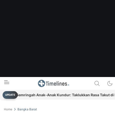
um Semringah Anak-Anak Kundur: Taklukkan Rasa Takut di Khit
UPDATE
Timelines.id
Media Literasi, Sejarah & Budaya
Home
Bangka Barat