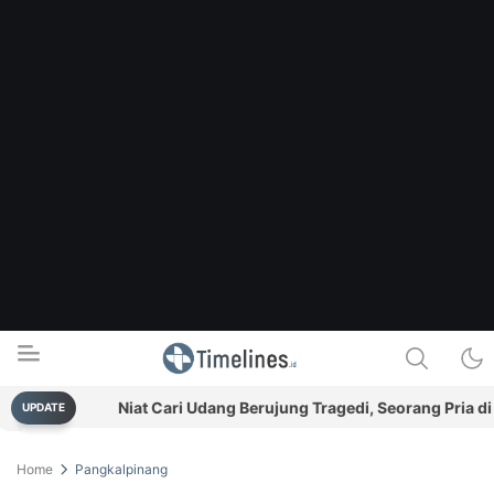
han
Niat Cari Udang Berujung Tragedi, Seorang Pria di Man
UPDATE
Timelines.id
Media Literasi, Sejarah & Budaya
Home
Pangkalpinang