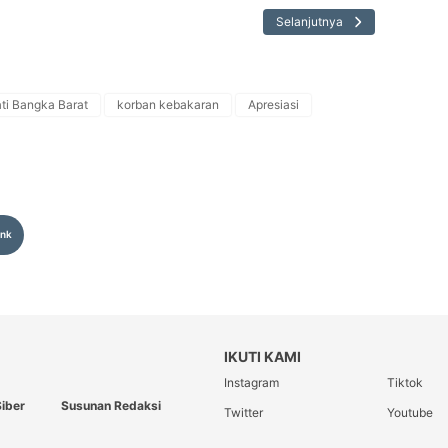
Selanjutnya
ti Bangka Barat
korban kebakaran
Apresiasi
ink
IKUTI KAMI
Instagram
Tiktok
iber
Susunan Redaksi
Twitter
Youtube