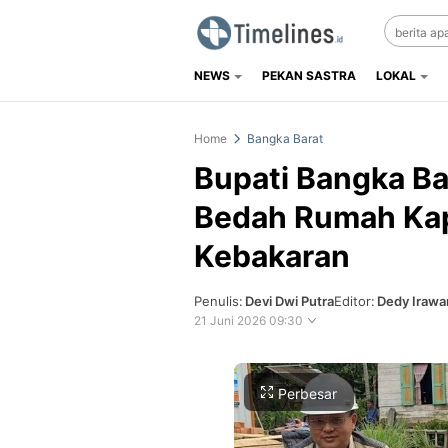
NEWS
PEKAN SASTRA
LOKAL
Timelines.id
Media Literasi, Sejarah & Budaya
Home
Bangka Barat
Bupati Bangka Ba
Bedah Rumah Kap
Kebakaran
Penulis:
Devi Dwi Putra
Editor:
Dedy Irawa
21 Juni 2026 09:30
Perbesar