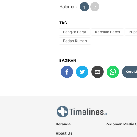
Halaman
1
2
TAG
Bangka Barat
Kapolda Babel
Bupa
Bedah Rumah
BAGIKAN
Copy L
Beranda
Pedoman Media S
About Us