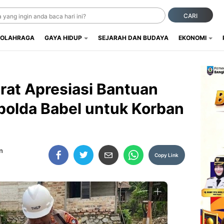
CARI
OLAHRAGA
GAYA HIDUP
SEJARAH DAN BUDAYA
EKONOMI
rat Apresiasi Bantuan
olda Babel untuk Korban
n
Copy Link