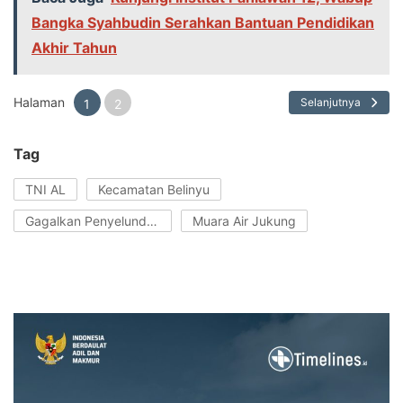
Bangka Syahbudin Serahkan Bantuan Pendidikan
Akhir Tahun
Halaman
Selanjutnya
1
2
Tag
TNI AL
Kecamatan Belinyu
Gagalkan Penyelundupan Timah
Muara Air Jukung