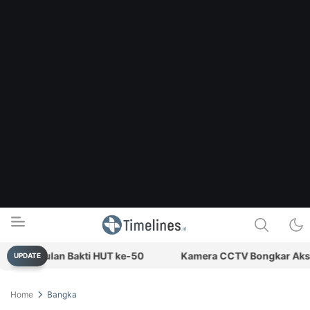
wat Bulan Bakti HUT ke-50
Kamera CCTV Bongkar Aksi Pencu
UPDATE
Timelines.id
Media Literasi, Sejarah & Budaya
Home
Bangka