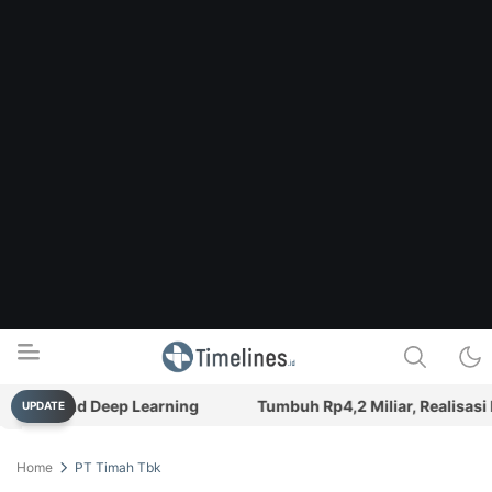
yful and Deep Learning
Tumbuh Rp4,2 Miliar, Realisasi PAD
UPDATE
Timelines.id
Media Literasi, Sejarah & Budaya
Home
PT Timah Tbk