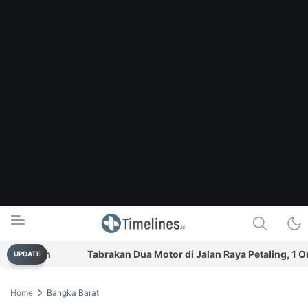
Pilihan
Tabrakan Dua Motor di Jalan Raya Petaling, 1 Ora
UPDATE
Timelines.id
Media Literasi, Sejarah & Budaya
Home
Bangka Barat