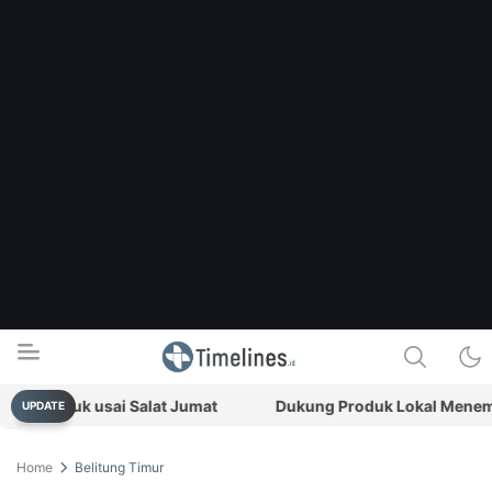
 Dibekuk usai Salat Jumat
Dukung Produk Lokal Menembus
UPDATE
Timelines.id
Media Literasi, Sejarah & Budaya
Home
Belitung Timur