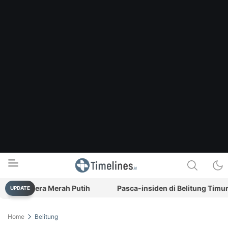
 Bendera Merah Putih
Pasca-insiden di Belitung Timur, P
UPDATE
Timelines.id
Media Literasi, Sejarah & Budaya
Home
Belitung