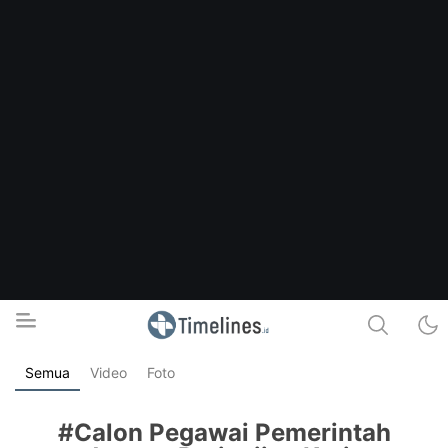
Semua
Video
Foto
Timelines.id
Media Literasi, Sejarah & Budaya
#Calon Pegawai Pemerintah