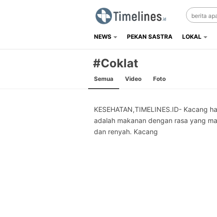
NEWS
PEKAN SASTRA
LOKAL
Timelines.id
Media Literasi, Sejarah & Budaya
#Coklat
Semua
Video
Foto
KESEHATAN,TIMELINES.ID- Kacang ha
adalah makanan dengan rasa yang ma
dan renyah. Kacang