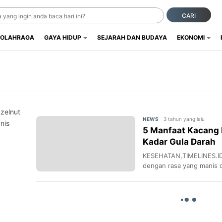
CARI
OLAHRAGA
GAYA HIDUP
SEJARAH DAN BUDAYA
EKONOMI
zelnut
3 tahun yang lalu
NEWS
nis
5 Manfaat Kacang 
Kadar Gula Darah
KESEHATAN,TIMELINES.ID
dengan rasa yang manis 