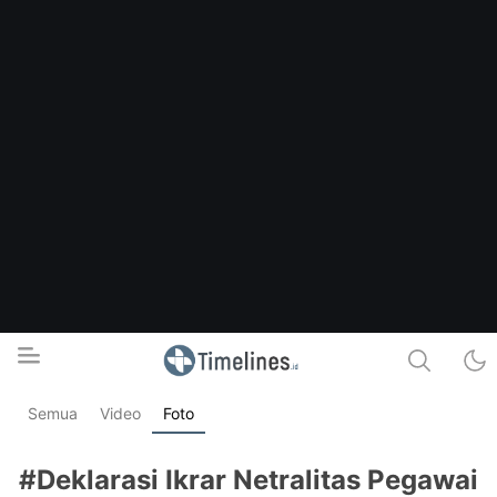
Semua
Video
Foto
Timelines.id
Media Literasi, Sejarah & Budaya
#Deklarasi Ikrar Netralitas Pegawai