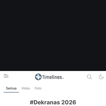
Semua
Video
Foto
Timelines.id
Media Literasi, Sejarah & Budaya
#Dekranas 2026