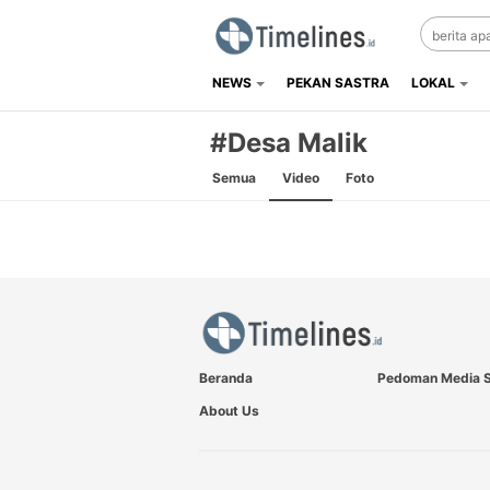
NEWS
PEKAN SASTRA
LOKAL
Timelines.id
Media Literasi, Sejarah & Budaya
#Desa Malik
Semua
Video
Foto
Beranda
Pedoman Media S
About Us