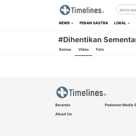
NEWS
PEKAN SASTRA
LOKAL
Timelines.id
Media Literasi, Sejarah & Budaya
#Dihentikan Sementa
Semua
Video
Foto
Beranda
Pedoman Media S
About Us