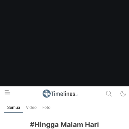
Semua
Video
Foto
Timelines.id
Media Literasi, Sejarah & Budaya
#Hingga Malam Hari