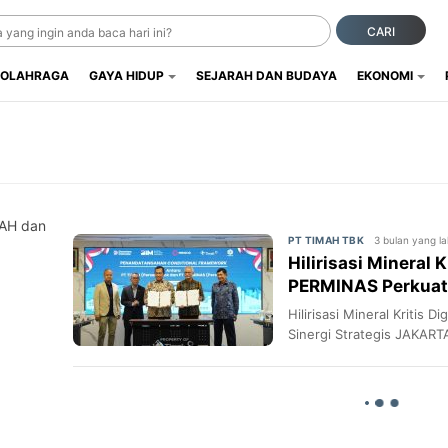
CARI
OLAHRAGA
GAYA HIDUP
SEJARAH DAN BUDAYA
EKONOMI
IMAH dan
3 bulan yang la
PT TIMAH TBK
Hilirisasi Mineral 
PERMINAS Perkuat 
Hilirisasi Mineral Kritis
Sinergi Strategis JAKART