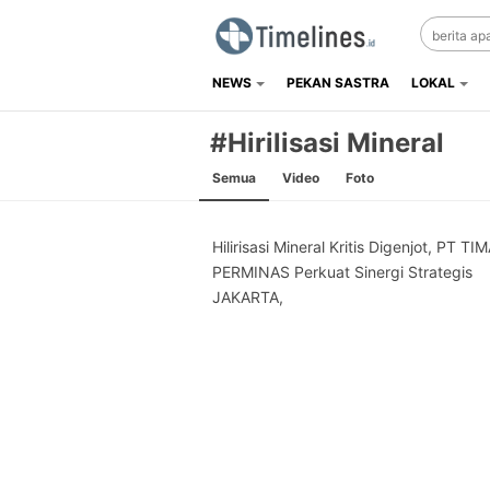
NEWS
PEKAN SASTRA
LOKAL
Timelines.id
Media Literasi, Sejarah & Budaya
#Hirilisasi Mineral
Semua
Video
Foto
Hilirisasi Mineral Kritis Digenjot, PT T
PERMINAS Perkuat Sinergi Strategis
JAKARTA,