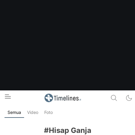
Semua
Video
Foto
Timelines.id
Media Literasi, Sejarah & Budaya
#Hisap Ganja