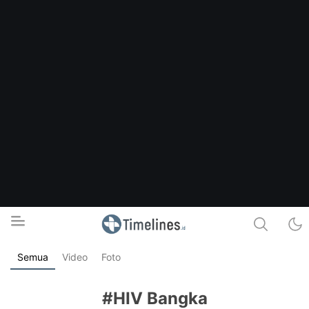
Semua
Video
Foto
Timelines.id
Media Literasi, Sejarah & Budaya
#HIV Bangka