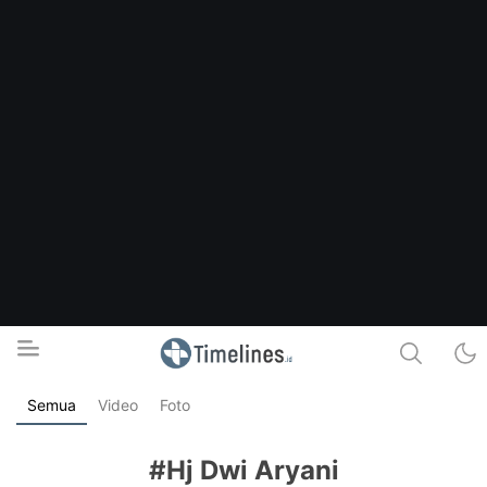
Semua
Video
Foto
Timelines.id
Media Literasi, Sejarah & Budaya
#Hj Dwi Aryani